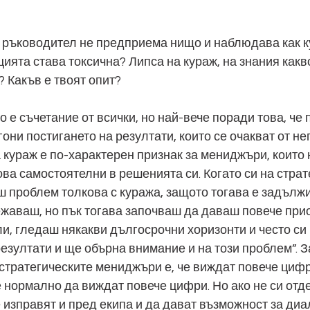
 ръководител не предприема нищо и наблюдава как к
ията става токсична? Липса на кураж, на знания какво
 Какъв е твоят опит?
то е съчетание от всички, но най-вече поради това, че
гони постигането на резултати, които се очакват от нег
 кураж е по-характерен признак за мениджъри, които н
ова самостоятелни в решенията си. Когато си на страт
ш проблем толкова с куража, защото тогава е задълж
ежаваш, но пък тогава започваш да даваш повече прио
ли, гледаш някакви дългосрочни хоризонти и често си 
резултати и ще обърна внимание и на този проблем”. З
стратегическите мениджъри е, че виждат повече цифри
е нормално да виждат повече цифри. Но ако не си отде
е изправят и пред екипа и да дават възможност за диал