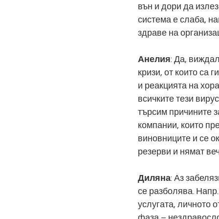
вън и дори да излез
система е слаба, н
здраве на организа
Анелия
: Да, вижда
кризи, от които са 
и реакцията на хора
всичките тези виру
търсим причините за
компании, които пре
виновниците и се о
резерви и нямат веч
Диляна
: Аз забеля
се разболява. Напр.
услугата, личното о
фаза – нездравосло