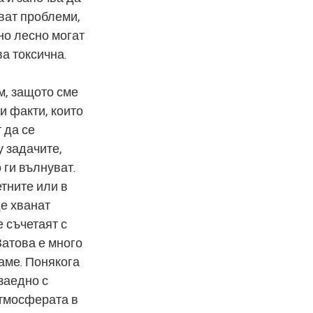
ват проблеми, 
но лесно могат 
ва токсична.
м, защото сме 
 факти, които 
 да се 
 задачите, 
ги вълнуват. 
тните или в 
де хванат 
 съчетаят с 
Затова е много 
аме. Понякога 
заедно с 
атмосферата в 