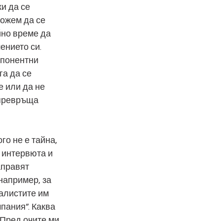
и да се 
ожем да се 
йно време да 
нието си. 
мпонентни 
га да се 
 или да не 
 превръща 
го не е тайна, 
 интервюта и 
аправят 
апример, за 
алистите им 
пания”. Каква 
 Пред очите ми 