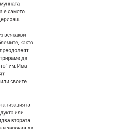
имунната 
а е самото 
дерираш.
з всякакви 
блемите, както 
а преодолеят 
нтрираме да 
то” им. Има 
ят 
щили своите 
рганизацията 
одукта или 
идва втората 
 и започва да 