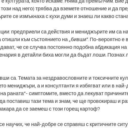
е е културата, която искаме. Няма да премълчим. Вие 
 този над него) трябва да вземете отношение и да пр
рите се измъкнаха с кухи думи и знаеш ли какво стан
пции: предприели са действия и мениджърите им са н
 отишли към състоянието на „бивши”. По-вероятно е в
дават, че се случва постоянно подобна абдикация н
сценария в детайли биха могли да бъдат лоши. Познах 
 бивши са. Темата за нездравословните и токсичните кул
ето мениджъри, а и консултанти я избягват или в най-
на раната“- симптомите, вместо да лекуват причините.
да поставиш тази тема и знам, че ще провокираш и ра
 накара да се заемеш с този горещ картоф?
 се научих, че най-добре се справяш с критичните ситу