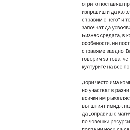
отрито поставяш про
изправиш и да каже
справим с него” и т
започнат да усвояв
Бизнес средата, в 
особености, ни пост
справяме заедно. В
говорим за това, че
културите на все по
Дори често има комп
но участват в разни
всички им ръкопляск
външният имидж на 
да „оправиш с маги
по човешки ресурси
полза ни носи да с