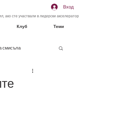
Вход
л, ако сте участвали в лидерски акселератор
Клуб
Теми
а смисъла
ението
ите