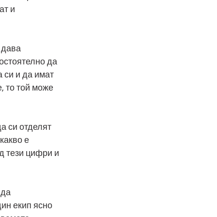
ат и 
 дава 
мостоятелно да 
 си и да имат 
, то той може 
а си отделят 
какво е 
д тези цифри и 
 да 
ин екип ясно 