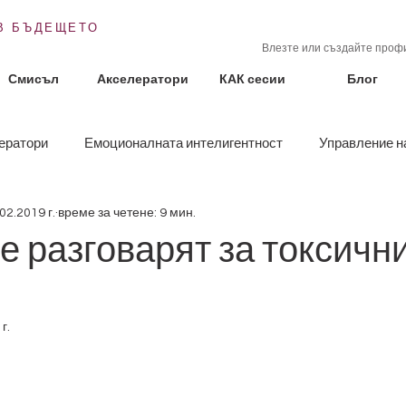
В БЪДЕЩЕТО
Влезте или създайте профи
Смисъл
Акселератори
КАК сесии
Блог
ератори
Емоционалната интелигентност
Управление н
02.2019 г.
време за четене: 9 мин.
Истории с поука
Организационна култура
Предназнач
 разговарят за токсичн
г.