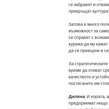
ги забравят и отвик
превръщат културат
Затова е много пол
възможност за самос
се справят с всякак
куража да му кажат 
да се превърне в се
За стратегическите
време да отиват сре
качеството и устойч
постигането им стоя
Диляна
: И хората,
предприемат нещо. 