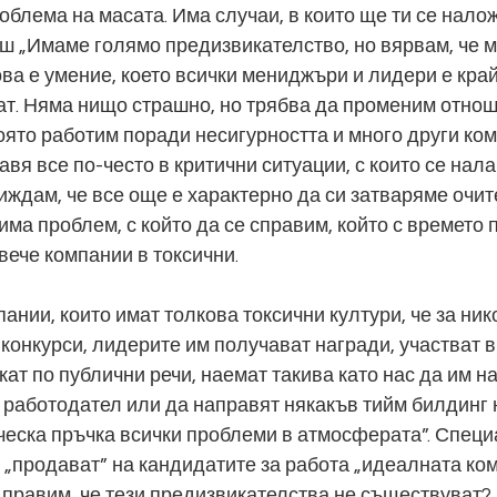
блема на масата. Има случаи, в които ще ти се налож
ш „Имаме голямо предизвикателство, но вярвам, че м
ова е умение, което всички мениджъри и лидери е кра
ат. Няма нищо страшно, но трябва да променим отноше
която работим поради несигурността и много други ко
авя все по-често в критични ситуации, с които се нала
иждам, че все още е характерно да си затваряме очите
 има проблем, с който да се справим, който с времето
вече компании в токсични.
ании, които имат толкова токсични култури, че за нико
 конкурси, лидерите им получават награди, участват в
ат по публични речи, наемат такива като нас да им н
работодател или да направят някакъв тийм билдинг н
ческа пръчка всички проблеми в атмосферата”. Специ
 „продават” на кандидатите за работа „идеалната ком
е правим, че тези предизвикателства не съществуват?