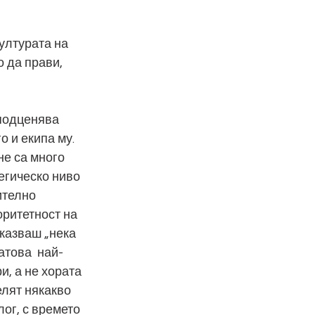
ултурата на 
 да прави, 
 подценява 
о и екипа му. 
е са много 
егическо ниво 
ително 
ритетност на 
казваш „нека 
атова  най-
, а не хората 
лят някакво 
ог, с времето 