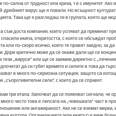
е по-силна от трудност или криза, т.е с имунитет. Ако 
ай-дребният вирус ще я повали. Но всъщност културат
цията. Така ще я разгледаш ти в групата, която ще мо
ла съм доста компании, които успяват да преминат пре
ги спасили екипа, откритостта, с която се обсъждат про
та или по-скоро всичко, което те правят заедно, за д
си. Дори критично може да се окаже дали ще се конце
 тези „вируси” или ще се заемем директно с „лечение
дпочитат да си губят времето и силите в това да търс
казват в много по-сериозна ситуация, защото са изто
е „съпротивителни сили”, с които да се справят.
звам три етапа. Започват да се появяват сигнали, че о
 много често това е липсата на „човешката“ част в пр
тношение или ангажираност. Ако не се вземат мерки, 
вна култура. Организацията (или екипът) е вече болна