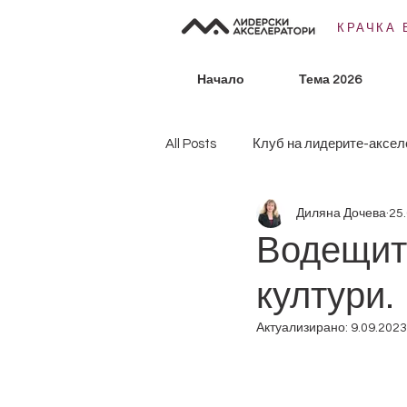
КРАЧКА 
Начало
Тема 2026
All Posts
Клуб на лидерите-аксел
Диляна Дочева
25.
Други теми
Лидерство
Водещите
култури.
Актуализирано:
9.09.2023 