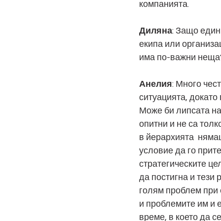
компанията.
Диляна
: Защо един
екипа или организац
има по-важни неща?
Анелия
: Много чес
ситуацията, докато 
Може би липсата на
опитни и не са толк
в йерархията  няма
условие да го прит
стратегическите це
да постигна и тези 
голям проблем при 
и проблемите им и 
време, в което да с