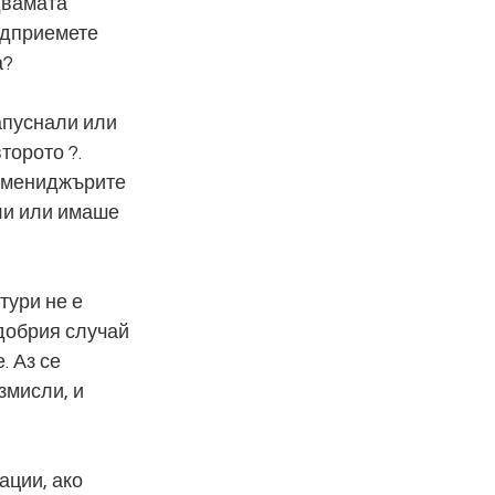
двамата 
едприемете 
а?
апуснали или 
торото ?. 
а мениджърите 
ли или имаше 
тури не е 
добрия случай 
 Аз се 
змисли, и 
ации, ако 