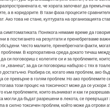
разпространената е, че хората започват да премълча
те, а в коридорите. В тази фаза процесите сравнител
ат. Ако това не стане, културата на организацията ста
 за симптоматиката. Понякога нямаме време да говори
ни в постигането на резултати и пренебрегваме важни
обсъдени. Често малките, пренебрегнати факти, могат
 проблеми. В корпоративна среда докато тичаш между
а си поговориш с колегите си и за проблемите, които 
и „хванеш”, за да си поговориш набързо с тях в тоале
 е достатъчно. Разбира се, когато има проблем, ако бъ
а се превърне в голям проблем. Но ако проблемите се
тогава този процес на токсичност може да се ускори. 
о към проблемите, които възникват и как ги разрешав
ха могли да бъдат разрешени в лекота, се превръщат 
па в силно токсичен проблем, който може да отрови 