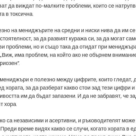
ват да виждат по-малките проблеми, които се натрупв
а в токсична.
езно на мениджърите на средни и ниски нива да им се
тоятелност, за да развият куража си, за да могат са
ви проблеми, но и също така да отидат при мениджъра
„Виж, има проблем, на който ако не обърнем внимание
риозен”.
 мениджъри е полезно между цифрите, които гледат, д
д хората, за да разберат какво стои зад тези цифри и 
ивостта им да бъдат запазени. И да не забравят, че за
т хора.
 ако са независими и асертивни, и ръководителят може
Преди време видях какво се случи, когато хората в ед