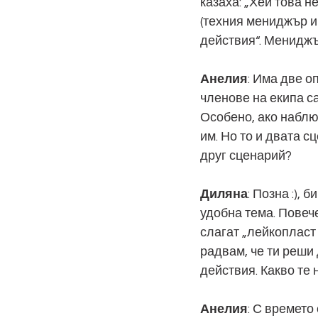
казаха: „Хей това н
(техния мениджър и
действия“. Мениджъ
Анелия
: Има две о
членове на екипа са
Особено, ако наблю
им. Но то и двата 
друг сценарий?
Диляна
: Позна :),
удобна тема. Повеч
слагат „лейкопласт 
радвам, че ти реши 
действия. Какво те
Анелия
: С времето