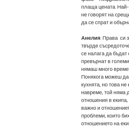
плаща цената. Най-
не говорят на срещи
да се спрат и обърн
Анелия
: Права  си
твърде съсредоточе
се налага да бъдат 
превърнат в големи
нямаш много време д
Понякога можеш да г
кухнята, но това не
навреме, той няма д
отношения в екипа, 
важно и отношениет
проблеми, които би
отношението на еки