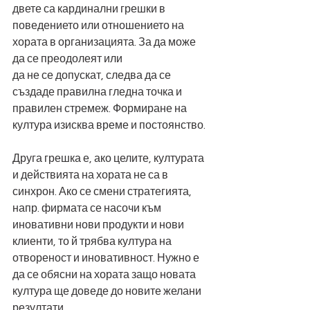
двете са кардинални грешки в 
поведението или отношението на 
хората в организацията. За да може 
да се преодолеят или 
да не се допускат, следва да се 
създаде правилна гледна точка и 
правилен стремеж. Формиране на 
култура изисква време и постоянство.
Друга грешка е, ако целите, културата 
и действията на хората не са в 
синхрон. Ако се смени стратегията, 
напр. фирмата се насочи към 
иновативни нови продукти и нови 
клиенти, то й трябва култура на 
отвореност и иновативност. Нужно е 
да се обясни на хората защо новата 
култура ще доведе до новите желани 
резултати.