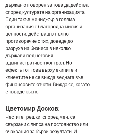
държан отговорен за това да действа 
според културата на организацията. 
Един такъв мениджър в голяма 
организация с благородна мисия и 
ценности, действащ в пълно 
противоречие с тях, доведе до 
разруха на бизнеса в няколко 
държави под неговия 
административен контрол. Но 
ефектът от това върху екипите и 
клиентите не се вижда веднага във 
финансовите отчети. Вижда се, когато 
е твърде късно.
Цветомир Досков
:
Честите грешки, според мен, са 
свързани с липса на постоянство или 
очаквания за бързи резултати. И 