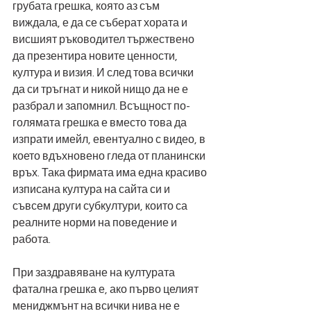
грубата грешка, която аз съм 
виждала, е да се съберат хората и 
висшият ръководител тържествено 
да презентира новите ценности, 
култура и визия. И след това всички 
да си тръгнат и никой нищо да не е 
разбрал и запомнил. Всъщност по-
голямата грешка е вместо това да 
изпрати имейл, евентуално с видео, в 
което вдъхновено гледа от планински 
връх. Така фирмата има една красиво 
изписана култура на сайта си и 
съвсем други субкултури, които са 
реалните норми на поведение и 
работа.
При заздравяване на културата 
фатална грешка е, ако първо целият 
мениджмънт на всички нива не е 