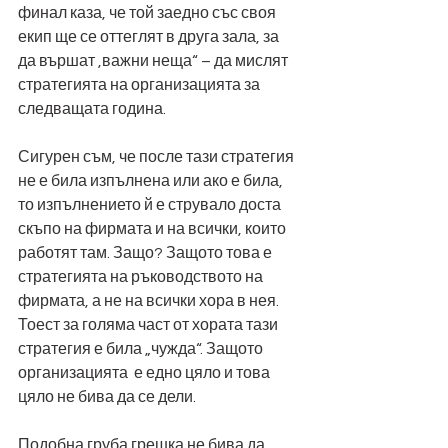
финал каза, че той заедно със своя 
екип ще се оттеглят в друга зала, за 
да вършат ‚важни неща“ – да мислят 
стратегията на организацията за 
следващата година.
Сигурен съм, че после тази стратегия 
не е била изпълнена или ако е била, 
то изпълнението й е струвало доста 
скъпо на фирмата и на всички, които 
работят там. Защо? Защото това е 
стратегията на ръководството на 
фирмата, а не на всички хора в нея. 
Тоест за голяма част от хората тази 
стратегия е била „чужда“. Защото 
организацията  е едно цяло и това 
цяло не бива да се дели.
Подобна груба грешка не бива да 