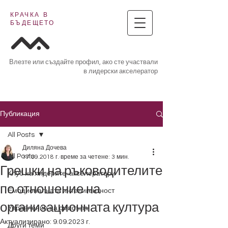
КРАЧКА В
БЪДЕЩЕТО
Влезте или създайте профил, ако сте участвали
в лидерски акселератор
Публикация
All Posts
Диляна Дочева
All Posts
17.09.2018 г.
време за четене: 3 мин.
Грешки на ръководителите
Клуб на лидерите-акселератори
по отношение на
Емоционалната интелигентност
организационната култура
Управление на смисъла
Актуализирано:
9.09.2023 г.
Други теми