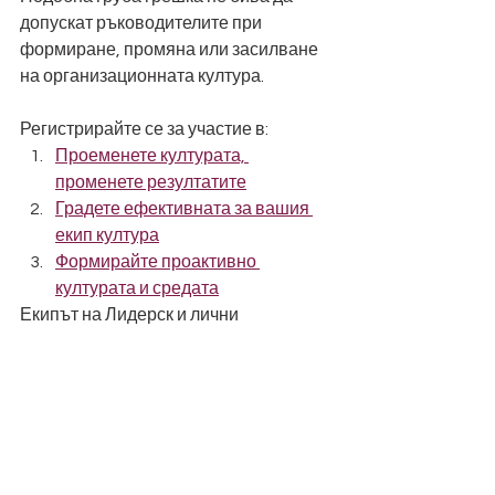
допускат ръководителите при 
формиране, промяна или засилване 
на организационната култура.
Регистрирайте се за участие в:
Проеменете културата, 
променете резултатите
Градете ефективната за вашия 
екип култура
Формирайте проактивно 
културата и средата
Екипът на Лидерск и лични 
акселератори
лидерски акселератори
лидерство
организационна култура
управление
грешки