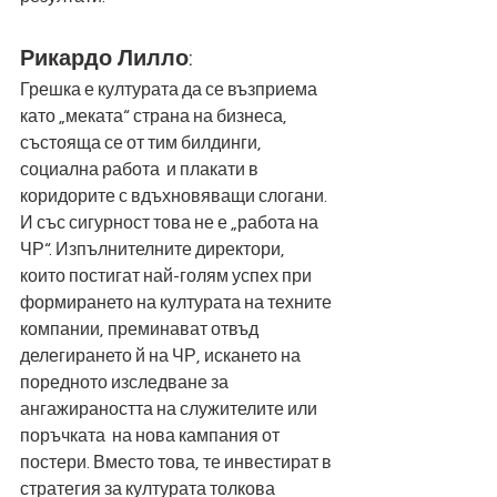
Рикардо Лилло
:
Грешка е културата да се възприема 
като „меката“ страна на бизнеса, 
състояща се от тим билдинги, 
социална работа  и плакати в 
коридорите с вдъхновяващи слогани. 
И със сигурност това не е „работа на 
ЧР“. Изпълнителните директори, 
които постигат най-голям успех при 
формирането на културата на техните 
компании, преминават отвъд 
делегирането й на ЧР, искането на 
поредното изследване за 
ангажираността на служителите или 
поръчката  на нова кампания от 
постери. Вместо това, те инвестират в 
стратегия за културата толкова 