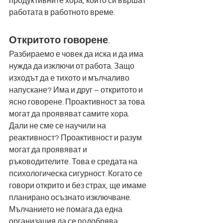
продуктивните хора, които си вършат 
работата в работното време. 
Откритото говорене
.  
Разбираемо е човек да иска и да има 
нужда да изключи от работа. Защо 
изходът да е тихото и мълчаливо 
напускане? Има и друг – откритото и 
ясно говорене. Проактивност за това 
могат да проявяват самите хора. 
Дали не сме се научили на 
реактивност? Проактивност и разум 
могат да проявяват и 
ръководителите. Това е средата на 
психологическа сигурност. Когато се 
говори открито и без страх, ще имаме 
планирано осъзнато изключване. 
Мълчанието не помага да една 
организация да се подобрява. 