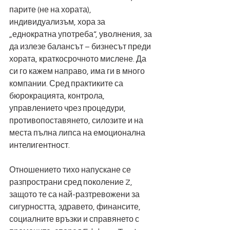
парите (не на хората), 
индивидуализъм, хора за 
„еднократна употреба“, уволнения, за 
да излезе балансът – бизнесът преди 
хората, краткосрочното мислене. Да 
си го кажем направо, има ги в много 
компании. Сред практиките са 
бюрокрацията, контрола, 
управлението чрез процедури, 
противопоставянето, силозите и на 
места пълна липса на емоционална 
интелигентност. 
Отношението тихо напускане се 
разпространи сред поколение Z, 
защото те са най-разтревожени за 
сигурността, здравето, финансите, 
социалните връзки и справянето с 