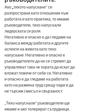
Ако
 „
тихото напускане“ се 
разпространи като отношение към 
работата и като практика, то имаме 
ръководители, тихо напуснали 
лидерската си роля. 
Негативно и опасно е да гледаме на 
баланса между работата и другите 
аспекти на живота като тихо 
напускане. Негативно и опасно е 
ръководителите да не се стремят да 
управляват така че хората да искат да 
вложат повече от себе си. Негативно 
и опасно е да гледаме на работата 
като на размяна труд срещу пари и да 
не търсим смисъл и свързаност. 
„Тихо напуснали“ ръководители ще 
имаме и ако толерират сътрудници, 