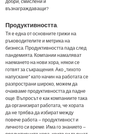
добри, смислени и 
възнаграждаващи? 
Продуктивността
.  
Тя е една от основните грижи на 
ръководителите и метрика на 
бизнеса. Продуктивността пада след 
пандемията. Компании намаляват 
наемането на нови хора, някои се 
готвят за съкращения. Ако „тихото 
напускане“ като начин на работата се 
разпространи широко, можем да 
очакваме продуктивността да падне 
още. Въпросът е как компаниите така 
да организират работата, че хората 
да не трябва да избират между 
повече работа – продуктивност и 
личното си време. Има го знанието – 