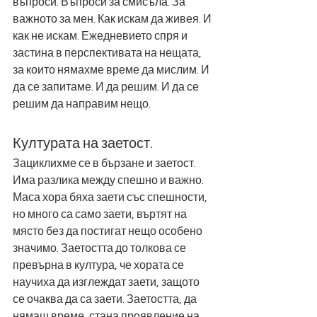
въпроси. Въпроси за смисъла. За 
важното за мен. Как искам да живея. И 
как не искам. Ежедневието спря и 
застина в перспективата на нещата, 
за които нямахме време да мислим. И 
да се запитаме. И да решим. И да се 
решим да направим нещо. 
Културата на заетост.  
Зациклихме се в бързане и заетост. 
Има разлика между спешно и важно. 
Маса хора бяха заети със спешности, 
но много са само заети, въртят на 
място без да постигат нещо особено 
значимо. Заетостта до толкова се 
превърна в култура, че хората се 
научиха да изглеждат заети, защото 
се очаква да са заети. Заетостта, да 
нямаш време, стана проявление на 