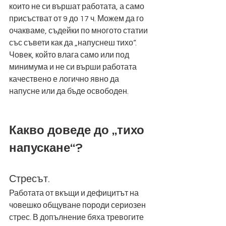
които не си вършат работата, а само 
присъстват от 9 до 17 ч. Можем да го 
очакваме, съдейки по многото статии 
със съвети как да „напуснеш тихо“.  
Човек, който влага само или под 
минимума и не си върши работата 
качествено е логично явно да 
напусне или да бъде освободен. 
Какво доведе до „тихо 
напускане“?
Стресът. 
Работата от вкъщи и дефицитът на 
човешко общуване породи сериозен 
стрес. В допълнение бяха тревогите 