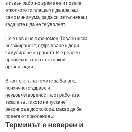
в извън работно време (или повече, 
отколкото ти плащат) и да влагаш 
само минимума, за да си изпълняваш 
задачите и да не те уволнят. 
Не е нов и не е феномен. Това е ниска 
ангажираност, отдръпване и дори 
симулиране на работа. И е реален 
проблем и заплаха за някои 
организации. 
В контекста на темите за баланс, 
психичното здраве и 
неудовлетвореността от работата, 
тезата за „тихото напускане“ 
резонира в доста хора, макар да бе 
подета от поколение Z. 
Терминът е неверен и 