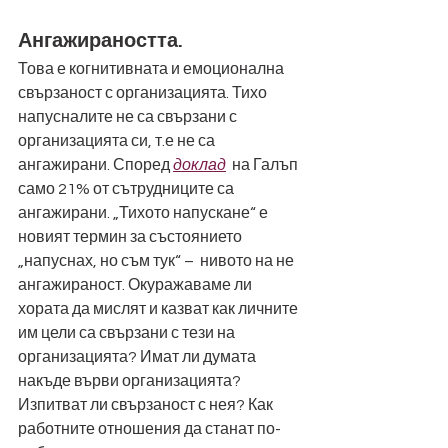
Ангажираността. 
Това е когнитивната и емоционална 
свързаност с организацията. Тихо 
напусналите не са свързани с 
организацията си, т.е не са 
ангажирани. Според 
доклад
  на Галъп 
само 21% от сътрудниците са 
ангажирани. „Тихото напускане“ е 
новият термин за състоянието 
„напуснах, но съм тук“ –  нивото на не 
ангажираност. Окуражаваме ли 
хората да мислят и казват как личните 
им цели са свързани с тези на 
организацията? Имат ли думата 
накъде върви организацията? 
Изпитват ли свързаност с нея? Как 
работните отношения да станат по-