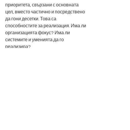
приоритета, свързани с основната 
цел, вместо частично и посредствено 
да гони десетки. Това са 
способностите за реализация. Има ли 
организацията фокус? Има ли 
системите и уменията да го 
реализира? 
Културата
.  
По дефиниция „тихо напускане“ е 
напускане на определен вид култура. 
А културата е сборът от поведения на 
ръководителите.  Ние търсим 
свързването един с друг. Търсим 
споделена идентичност. Да сме ценни 
и ценени. Хората не напускат 
организациите, с чието 
предназначение се свързват, виждат 