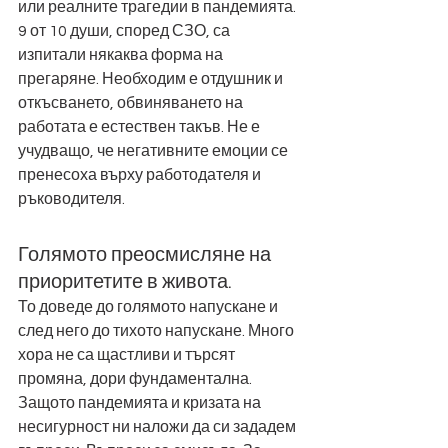
или реалните трагедии в пандемията. 
9 от 10 души, според СЗО, са 
изпитали някаква форма на 
прегаряне. Необходим е отдушник и 
откъсването, обвиняването на 
работата е естествен такъв. Не е 
учудващо, че негативните емоции се 
пренесоха върху работодателя и 
ръководителя. 
Голямото преосмисляне на 
приоритетите в живота.  
То доведе до голямото напускане и 
след него до тихото напускане. Много 
хора не са щастливи и търсят 
промяна, дори фундаментална. 
Защото пандемията и кризата на 
несигурност ни наложи да си зададем 