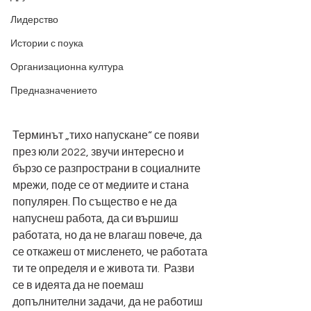
Лидерство
Истории с поука
Организационна култура
Предназначението
Терминът „тихо напускане“ се появи 
през юли 2022, звучи интересно и 
бързо се разпространи в социалните 
мрежи, поде се от медиите и стана 
популярен. По същество е не да 
напуснеш работа, да си вършиш 
работата, но да не влагаш повече, да 
се откажеш от мисленето, че работата 
ти те определя и е живота ти.  Разви 
се в идеята да не поемаш 
допълнителни задачи, да не работиш 