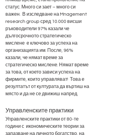
статус. Много си зает – много си 
важен.  В изследване на Mnagement 
research group сред 10.000 висши 
ръководители 97% казали че 
дългосрочното стратегическо 
мислене  е ключово за успеха на 
организацията им. После, 96% 
казали, че нямат време за 
стратегическо мислене. Нямат време 
за това, от което зависи успеха на 
фирмите, които управляват!  Това е 
резултатът от културата да въртиш на 
място и да не се движиш напред. 
Управленските практики 
Управленските практики от 80-те 
години с  икономическите теории за 
запазване на личното богатство, на 