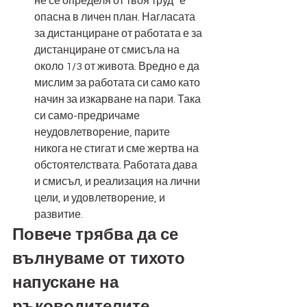
не се определя от твоя труд“ е 
опасна в личен план. Нагласата 
за дистанциране от работата е за 
дистанциране от смисъла на 
около 1/3 от живота. Вредно е да 
мислим за работата си само като 
начин за изкарване на пари. Така 
си само-предричаме 
неудовлетворение, парите 
никога не стигат и сме жертва на 
обстоятелствата. Работата дава 
и смисъл, и реализация на лични 
цели, и удовлетворение, и 
развитие. 
Повече трябва да се 
вълнуваме от тихото 
напускане на 
ръководителите.