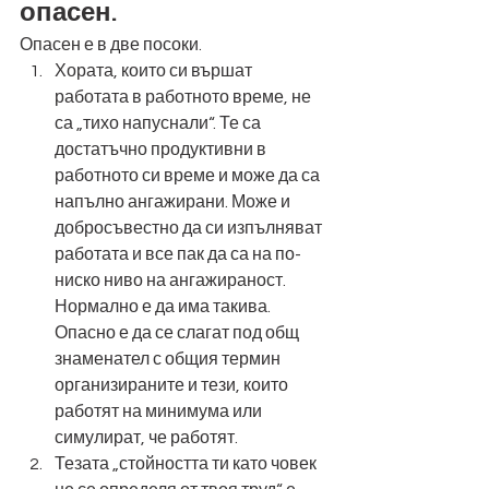
опасен.
Опасен е в две посоки. 
Хората, които си вършат 
работата в работното време, не 
са „тихо напуснали“. Те са 
достатъчно продуктивни в 
работното си време и може да са 
напълно ангажирани. Може и 
добросъвестно да си изпълняват 
работата и все пак да са на по-
ниско ниво на ангажираност. 
Нормално е да има такива. 
Опасно е да се слагат под общ 
знаменател с общия термин 
организираните и тези, които 
работят на минимума или 
симулират, че работят. 
Тезата „стойността ти като човек 