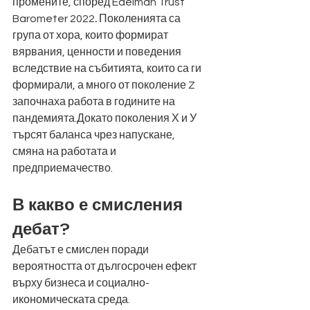
промените, според Edelman Trust 
Barometer 2022
. 
Поколенията са 
група от хора, които формират 
вярвания, ценности и поведения 
вследствие на събитията, които са ги 
формирали, а много от поколение Z 
започнаха работа в годините на 
пандемията.Докато поколения Х и У 
търсят баланса чрез напускане, 
смяна на работата и 
предприемачество.
В какво е смисления 
дебат?
Дебатът е смислен поради 
вероятността от дългосрочен ефект 
върху бизнеса и социално-
икономическата среда. 