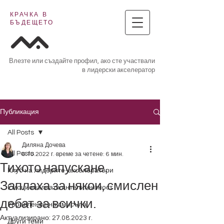
КРАЧКА В
БЪДЕЩЕТО
Влезте или създайте профил, ако сте участвали
в лидерски акселератор
Публикация
All Posts
Диляна Дочева
All Posts
6.10.2022 г.
време за четене: 6 мин.
Тихото напускане.
Клуб на лидерите-акселератори
Заплаха за някои, смислен
Емоционалната интелигентност
дебат за всички.
Управление на смисъла
Актуализирано:
27.08.2023 г.
Други теми