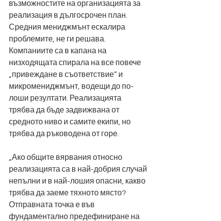
възможностите на организацията за 
реализация в дългосрочен план. 
Средния мениджмънт ескалира 
проблемите, не ги решава. 
Компаниите са в капана на 
низходящата спирала на все повече 
„привеждане в съответствие” и 
микромениджмънт, водещи до по-
лоши резултати. Реализацията 
трябва да бъде задвижвана от 
средното ниво и самите екипи, но 
трябва да ръководена от горе.
„Ако общите вярвания относно 
реализацията са в най-добрия случай 
непълни и в най-лошия опасни, какво 
трябва да заеме тяхното място? 
Отправната точка е във 
фундаментално предефиниране на 