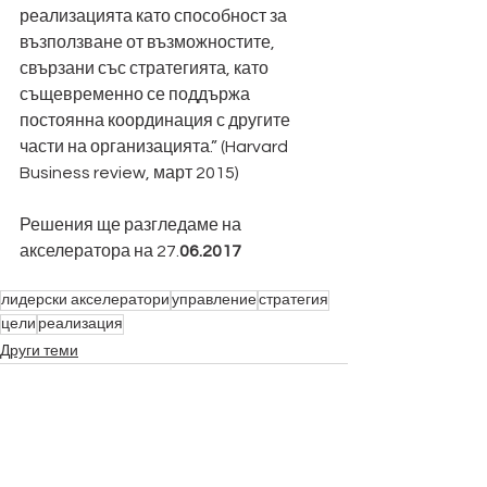
реализацията като способност за 
възползване от възможностите, 
свързани със стратегията, като 
същевременно се поддържа 
постоянна координация с другите 
части на организацията.” (Harvard 
Business review, март 2015)
Решения ще разгледаме на 
акселератора на 27.
06.2017
лидерски акселератори
управление
стратегия
цели
реализация
Други теми