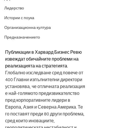
Лидерство
Истории с поука
Организационна култура
Предназначението
Публикации в Харвард Бизнес Ревю 
извеждат обичайните проблеми на 
реализацията на стратегията. 
Глобално изследване сред повече от 
400 Главни изпълнителни директори 
установява, че отличната реализация 
е най-голямото предизвикателство 
пред корпоративните лидери в 
Европа, Азия и Северна Америка. Те 
го поставят преди 80 други проблема, 
сред които иновациите, 
геополитическата нестабилност и 