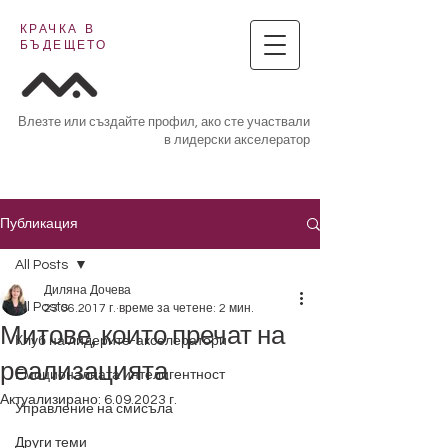
КРАЧКА В
БЪДЕЩЕТО
Влезте или създайте профил, ако сте участвали
в лидерски акселератор
Публикация
All Posts
Диляна Дочева
All Posts
23.06.2017 г.
време за четене: 2 мин.
Митове, които пречат на
Клуб на лидерите-акселератори
реализацията
Емоционалната интелигентност
Актуализирано:
6.09.2023 г.
Управление на смисъла
Други теми