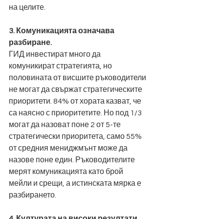
на целите.
3. Комуникацията означава 
разбиране.
ГИД инвестират много да 
комуникират стратегията, но 
половината от висшите ръководители 
не могат да свържат стратегическите 
приоритети. 84% от хората казват, че 
са наясно с приоритетите. Но под 1/3 
могат да назоват поне 2 от 5-те 
стратегически приоритета, само 55% 
от средния мениджмънт може да 
назове поне един. Ръководителите 
мерят комуникацията като брой 
мейли и срещи, а истинската мярка е 
разбирането.
4. Културата на високи резултати 