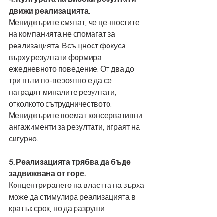
движи реализацията.
Мениджърите смятат, че ценностите 
на компанията не спомагат за 
реализацията. Всъщност фокуса 
върху резултати формира 
ежедневното поведение. От два до 
три пъти по-вероятно е да се 
наградят миналите резултати, 
отколкото сътрудничеството. 
Мениджърите поемат консервативни 
ангажименти за резултати, играят на 
сигурно.
5. Реализацията трябва да бъде 
задвижвана от горе.
Концентрирането на властта на върха 
може да стимулира реализацията в 
кратък срок, но да разруши 