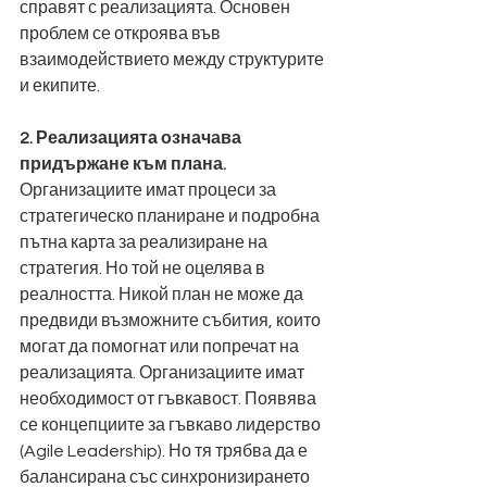
справят с реализацията. Основен 
проблем се откроява във 
взаимодействието между структурите 
и екипите.
2. Реализацията означава 
придържане към плана.
Организациите имат процеси за 
стратегическо планиране и подробна 
пътна карта за реализиране на 
стратегия. Но той не оцелява в 
реалността. Никой план не може да 
предвиди възможните събития, които 
могат да помогнат или попречат на 
реализацията. Организациите имат 
необходимост от гъвкавост. Появява 
се концепциите за гъвкаво лидерство 
(Agile Leadership). Но тя трябва да е 
балансирана със синхронизирането 