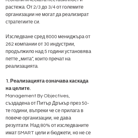
растежа. От 2/3 до 3/4 от големите 
организации не могат да реализират 
стратегиите си.
Изследване сред 8000 мениджъра от 
262 компании от 30 индустрии, 
продължило над 5 години установява 
петте „мита”, които пречат на 
реализацията.
1. Реализацията означава каскада 
на целите.
Management By Objectives, 
създадена от Питър Дръкър през 50-
те години, въпреки че се прилага в 
повече организации, не дава 
резултати. Над 80% от изследваните 
имат SMART цели и бюджети, но не се 