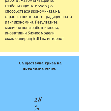
работа“. Автоматизацията,
глобализацията и Web 3.0
способстваха икономиката на
страстта, която завзе традиционната
и гиг икономика. Резултатите:
милиони нови работни места,
иновативни бизнес модели,
експлоадиращ БВП на интернет.
Съществува криза на
предназначение.
28
%