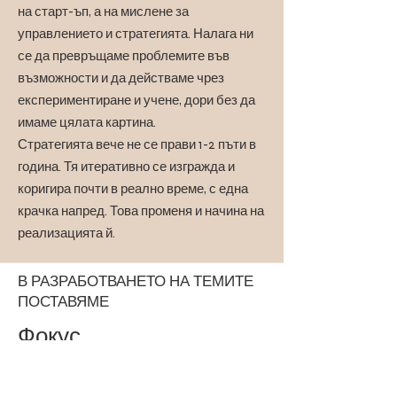
на старт-ъп, а на мислене за
управлението и стратегията. Налага ни
се да превръщаме проблемите във
възможности и да действаме чрез
експериментиране и учене, дори без да
имаме цялата картина.
Стратегията вече не се прави 1-2 пъти в
година. Тя итеративно се изгражда и
коригира почти в реално време, с една
крачка напред. Това променя и начина на
реализацията й.
В РАЗРАБОТВАНЕТО НА ТЕМИТЕ
ПОСТАВЯМЕ
Фокус