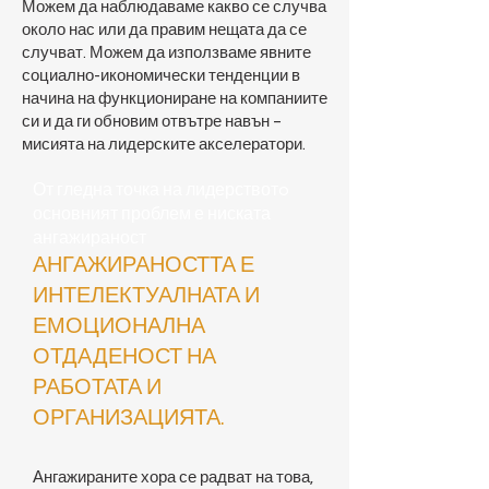
Можем да наблюдаваме какво се случва
около нас или да правим нещата да се
случват. Можем да използваме явните
социално-икономически тенденции в
начина на функциониране на компаниите
си и да ги обновим отвътре навън –
мисията на лидерските акселератори.
От гледна точка на лидерствотo
основният проблем е ниската
ангажираност
АНГАЖИРАНОСТТА Е
ИНТЕЛЕКТУАЛНАТА И
ЕМОЦИОНАЛНА
ОТДАДЕНОСТ НА
РАБОТАТА И
ОРГАНИЗАЦИЯТА.
Ангажираните хора се радват на това,