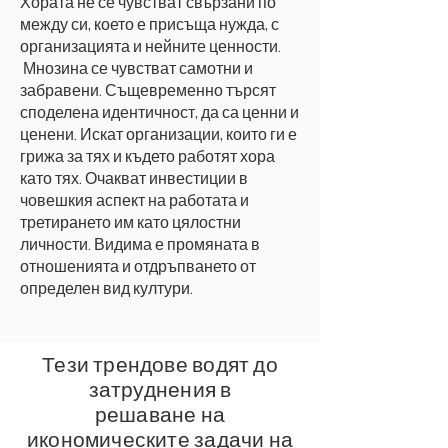
Хората не се чувстват свързани по
между си, което е присъща нужда, с
организацията и нейните ценности.
Мнозина се чувстват самотни и
забравени. Същевременно търсят
споделена идентичност, да са ценни и
ценени. Искат организации, които ги е
грижа за тях и където работят хора
като тях. Очакват инвестиции в
човешкия аспект на работата и
третирането им като цялостни
личности. Видима е промяната в
отношенията и отдръпването от
определен вид култури.
Тези трендове водят до
затруднения в
решаване на
икономическите задачи на