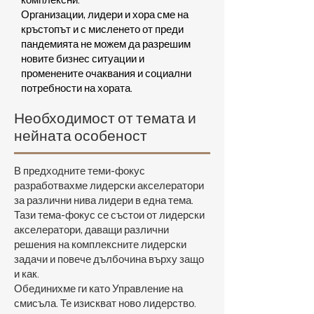
комплексни.
Организации, лидери и хора сме на
кръстопът и с мисленето от преди
пандемията не можем да разрешим
новите бизнес ситуации и
променените очаквания и социални
потребности на хората.
Необходимост от темата и
нейната особеност
В предходните теми-фокус
разработвахме лидерски акселератори
за различни нива лидери в една тема.
Тази тема-фокус се състои от лидерски
акселератори, даващи различни
решения на комплексните лидерски
задачи и повече дълбочина върху защо
и как.
Обединихме ги като Управление на
смисъла. Те изискват ново лидерство.