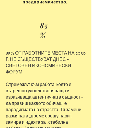
предприемачество.
85
%
85% ОТ РАБОТНИТЕ МЕСТА НА 2030
Г. НЕ СЪЩЕСТВУВАТ ДНЕС -
СВЕТОВЕН ИКОНОМИЧЕСКИ
ФОРУМ
Стремежът към работа, която е
вътрешно удовлетворяваща и
изразяваща автентичната същност –
да правиш каквото обичаш, е
парадигмата на страстта. Тя замени
размяната „време срещу пари“,
замира и идеята за „стабилна