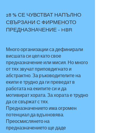
28 % СЕ ЧУВСТВАТ НАПЪЛНО
СВЪРЗАНИ С ФИРМЕНОТО
ПРЕДНАЗНАЧЕНИЕ - HBR
Много организации са дефинирали
висшата си цел като свое
предназначение или мисия. Но много
от тях звучат приповдигнато и
абстрактно. За ръководителите на
екипи е трудно да ги преведат в
работата на екипите си и да
мотивират хората. За хората е трудно
да се свържат с тях.
Предназначението има огромен
потенциал да вдъхновява.
Преосмислянето на
предназначението ще даде