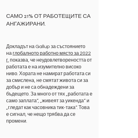
САМО 21% ОТ РАБОТЕЩИТЕ СА
АНГАЖИ
РАНИ.
Д
окладът на Gallup за състоянието
на
глобалното работно място за 2022
г.
показва, че неудовлетвореността от
работата е на изумително високо
ниво. Хората не намират работата си
за смислена, не смятат живота си за
добър и не са обнадеждени за
бъдещето. За много от
тях „работата е
само заплата“, „живеят за уикенда“ и
„гледат как часовника тик-така“. Това
е сигнал, че нещо трябва да се
промени.