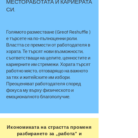
МЕСТОРАБОТАТА И КАРИЕРАТА
СИ.
Голямото разместване (Great Reshuffle )
е търсете на по-пълноценни роли.
Властта се премести от работодателя в
хората. Те търсят нови възможности,
съответстващи на целите, ценностите и
кариерните им стремежи. Хората търсят
работно място, отговарящо на важното
за тях и житейските им избори.
Преоценяват работодателя според
фокуса му върху физическото и
емоционалното благополучие.
Икономиката на страстта променя
разбирането за „работа“ и