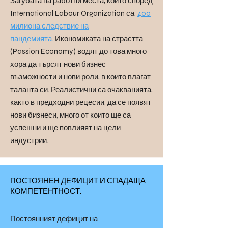
Загубата на работни места, които според
International Labour Organization са
400
милиона следствие на
пандемията.
Икономиката на страстта
(Passion Economy) водят до това много
хора да търсят нови бизнес
възможности и нови роли, в които влагат
таланта си. Реалистични са очакванията,
както в предходни рецесии, да се появят
нови бизнеси, много от които ще са
успешни и ще повлияят на цели
индустрии.
ПОСТОЯНЕН ДЕФИЦИТ И СПАДАЩА
КОМПЕТЕНТНОСТ.
Постоянният дефицит на