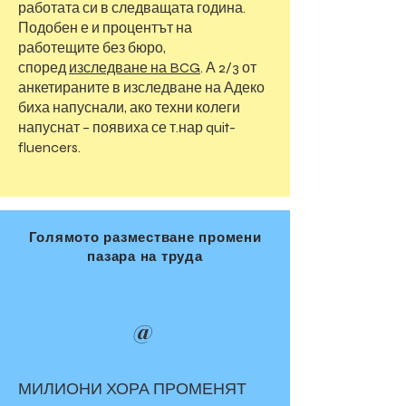
работата си в следващата година.
Подобен е и процентът на
работещите без бюро,
според
изследване на BCG
. А 2/3 от
анкетираните в изследване на Адеко
биха напуснали, ако техни колеги
напуснат – появиха се т.нар quit-
fluencers.
Голямото разместване промени
пазара на труда
@
МИЛИОНИ ХОРА ПРОМЕНЯТ