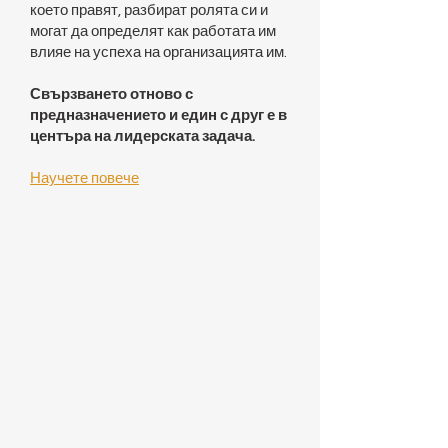
което правят, разбират ролята си и
могат да определят как работата им
влияе на успеха на организацията им.
Свързването отново с
предназначението и един с друг е в
центъра на лидерската задача.
Научете повече